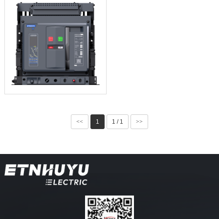
<<
1
1 / 1
>>