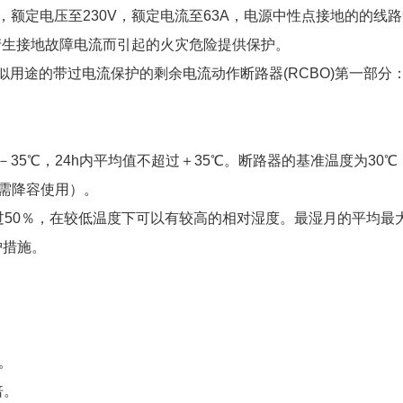
0Hz，额定电压至230V，额定电流至63A，电源中性点接地的
产生接地故障电流而引起的火灾危险提供保护。
1《家用和类似用途的带过电流保护的剩余电流动作断路器(RCBO)第一
－35℃，24h内平均值不超过＋35℃。断路器的基准温度为3
品需降容使用）。
过50％，在较低温度下可以有较高的相对湿度。最湿月的平均最
护措施。
。
倍。