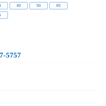
8
40
50
65
5
7-5757