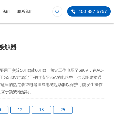
400-887-5757
于我们
联系我们
流接触器
用于交流50Hz(或60Hz)，额定工作电压至690V，在AC-
压为380V时额定工作电流至95A的电路中，供远距离接通
与适当的热过载继电器组成电磁起动器以保护可能发生操作
适宜于频繁地起动。
9
12
18
25