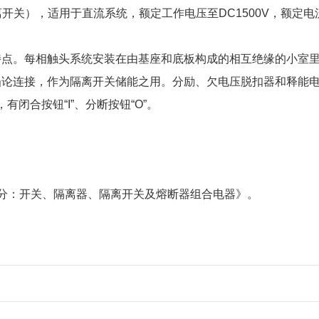
称隔离开关），适用于直流系统，额定工作电压至DC1500V，额定
特点。每相触头系统安装在由基座和底板构成的相互绝缘的小室
凸论连接，作为隔离开关储能之用。分励、欠电压脱扣器和释能
，有闭合按钮“I”、分断按钮“O”。
备 第3部分：开关、隔离器、隔离开关及熔断器组合电器》。