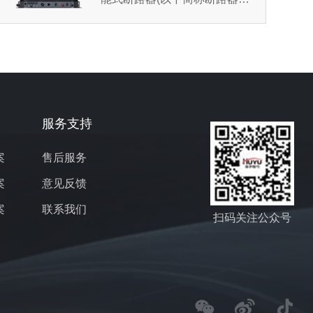
适用于交流50/60Hz，额定工
作电压至1140V，额定电流至
6300A的配电网络中，主要...
服务支持
案
售后服务
案
意见反馈
案
联系我们
扫码关注公众号