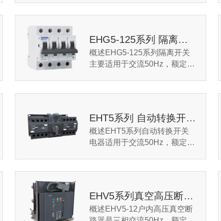
压最高至AC1140V，额定工作
电流 63A 至 630A 的电...
EHG5-125系列 隔离开关
概述EHG5-125系列隔离开关
主要适用于交流50Hz，额定电
压至400V，额定电流至125A
的电气线路中作隔离之用，也
可用来不频繁接通和分断...
EHT5系列 自动转换开关电器
概述EHT5系列自动转换开关
电器适用于交流50Hz，额定工
作电压400V（3级、4级）及以
下，额定电流10A至630A的双
电源供电系统，对供电系统...
EHV5系列真空高压断路器
概述EHV5-12户内高压真空断
路器是三相交流50Hz，额定电