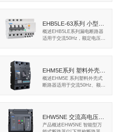
电流0.1A~95A的电路中，用于
起动和加速电动机至正常...
EHB5LE-63系列 小型漏电断路器
概述EHB5LE系列漏电断路器
适用于交流50Hz，额定电压至
400V，额定电流不至63A，电
源中性点接地的电路中，主要
用作人身触电保护，以及对...
EHM5E系列 塑料外壳式断路器
概述EHM5E 系列塑料外壳式
断路器适用于交流50Hz、额定
绝缘电压800V，额定工作电压
至690V、额定电流至1250A的
电力系统中，用来分配电...
EHW5NE 交流高电压框架断路器
产品概述EHW5NE 智能型万
能式断路器(以下简称断路器)